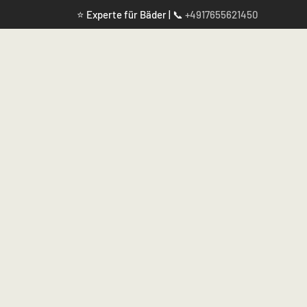
⭐ Experte für Bäder | 📞
+4917655621450